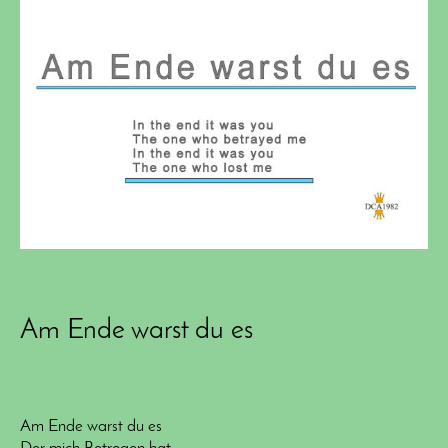
Am Ende warst du es
Am Ende warst du es