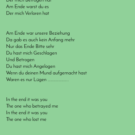
Der mich Betrogen hat
Am Ende warst du es
Der mich Verloren hat
Am Ende war unsere Beziehung
Da gab es auch kein Anfang mehr
Nur das Ende Bitte sehr
Du hast mich Geschlagen
Und Betrogen
Du hast mich Angelogen
Wenn du deinen Mund aufgemacht hast
Waren es nur Lügen …………………..
In the end it was you
The one who betrayed me
In the end it was you
The one who lost me