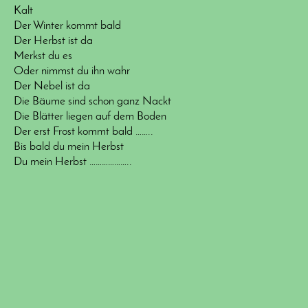
Kalt
Der Winter kommt bald
Der Herbst ist da
Merkst du es
Oder nimmst du ihn wahr
Der Nebel ist da
Die Bäume sind schon ganz Nackt
Die Blätter liegen auf dem Boden
Der erst Frost kommt bald ……..
Bis bald du mein Herbst
Du mein Herbst ………………..