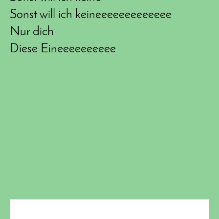
Sonst will ich keineeeeeeeeeeeee
Nur dich
Diese Eineeeeeeeeee