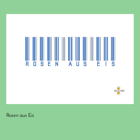
Rosen aus Eis