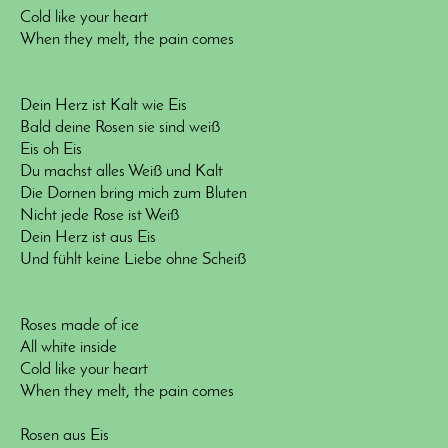
Cold like your heart
When they melt, the pain comes
Dein Herz ist Kalt wie Eis
Bald deine Rosen sie sind weiß
Eis oh Eis
Du machst alles Weiß und Kalt
Die Dornen bring mich zum Bluten
Nicht jede Rose ist Weiß
Dein Herz ist aus Eis
Und fühlt keine Liebe ohne Scheiß
Roses made of ice
All white inside
Cold like your heart
When they melt, the pain comes
Rosen aus Eis