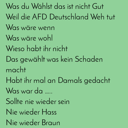
Was du Wählst das ist nicht Gut
Weil die AFD Deutschland Weh tut
Was wäre wenn
Was wäre wohl
Wieso habt ihr nicht
Das gewählt was kein Schaden
macht
Habt ihr mal an Damals gedacht
Was war da …..
Sollte nie wieder sein
Nie wieder Hass
Nie wieder Braun