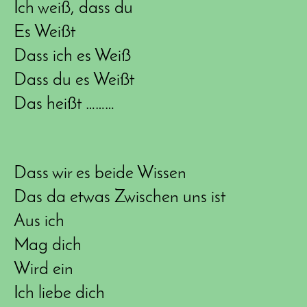
Ich weiß, dass du
Es Weißt
Dass ich es Weiß
Dass du es Weißt
Das heißt ………
Dass wir es beide Wissen
Das da etwas Zwischen uns ist
Aus ich
Mag dich
Wird ein
Ich liebe dich