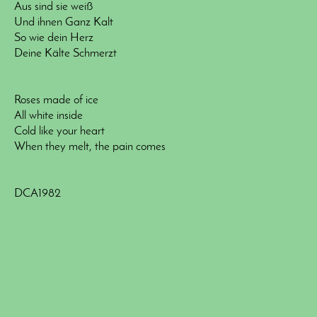
Aus sind sie weiß
Und ihnen Ganz Kalt
So wie dein Herz
Deine Kälte Schmerzt
Roses made of ice
All white inside
Cold like your heart
When they melt, the pain comes
DCA1982