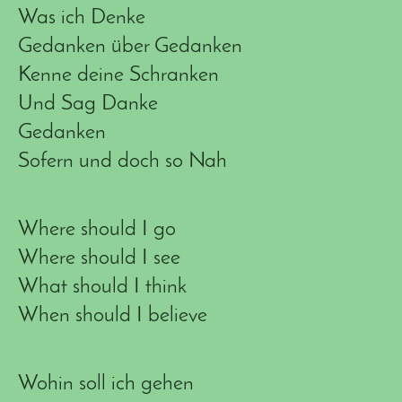
Was ich Denke
Gedanken über Gedanken
Kenne deine Schranken
Und Sag Danke
Gedanken
Sofern und doch so Nah
Where should I go
Where should I see
What should I think
When should I believe
Wohin soll ich gehen