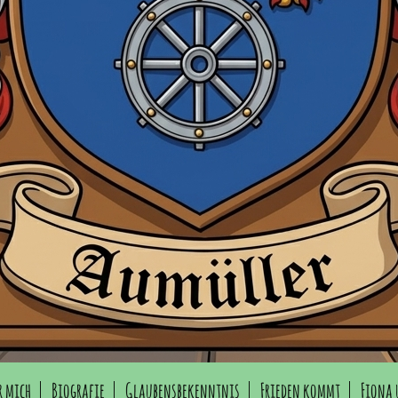
r mich
Biografie
Glaubensbekenntnis
Frieden kommt
Fiona 