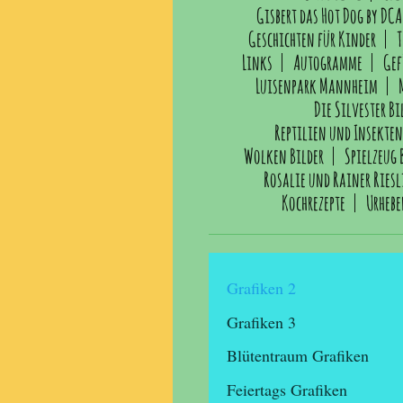
Gisbert das Hot Dog by DCA
Geschichten für Kinder
T
Links
Autogramme
Gef
Luisenpark Mannheim
Die Silvester Bi
Reptilien und Insekten
Wolken Bilder
Spielzeug 
Rosalie und Rainer Riesl
Kochrezepte
Urhebe
Grafiken 2
Grafiken 3
Blütentraum Grafiken
Feiertags Grafiken