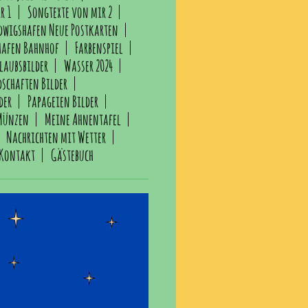
r 1
Songtexte von mir 2
dwigshafen Neue Postkarten
hafen Bahnhof
Farbenspiel
laubsbilder
Wasser 2024
dschaften Bilder
der
Papageien Bilder
Münzen
Meine Ahnentafel
Nachrichten mit Wetter
Kontakt
Gästebuch