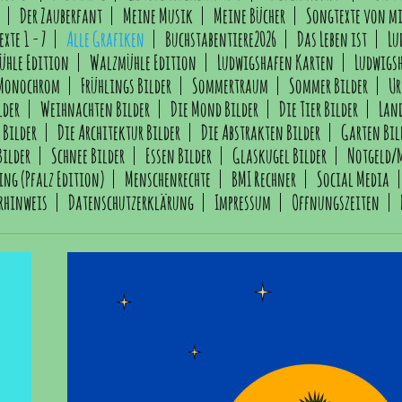
Der Zauberfant
Meine Musik
Meine Bücher
Songtexte von mi
exte 1 - 7
Alle Grafiken
Buchstabentiere2026
Das Leben ist
Lu
ühle Edition
Walzmühle Edition
Ludwigshafen Karten
Ludwigs
Monochrom
Frühlings Bilder
Sommertraum
Sommer Bilder
Ur
lder
Weihnachten Bilder
Die Mond Bilder
Die Tier Bilder
Lan
 Bilder
Die Architektur Bilder
Die Abstrakten Bilder
Garten Bil
Bilder
Schnee Bilder
Essen Bilder
Glaskugel Bilder
Notgeld/
ing (Pfalz Edition)
Menschenrechte
BMI Rechner
Social Media
rhinweis
Datenschutzerklärung
Impressum
Öffnungszeiten